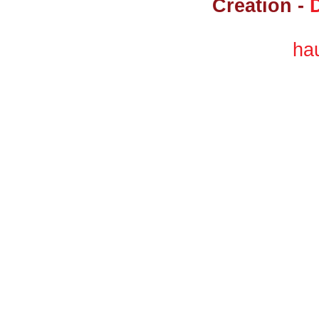
Création -
ha